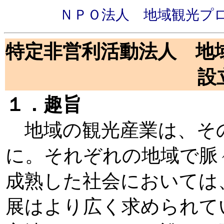
ＮＰＯ法人 地域観光プ
特定非営利活動法人 
設
１．趣旨
地域の観光産業は、そ
に。それぞれの地域で脈
成熟した社会においては
展はより広く求められて